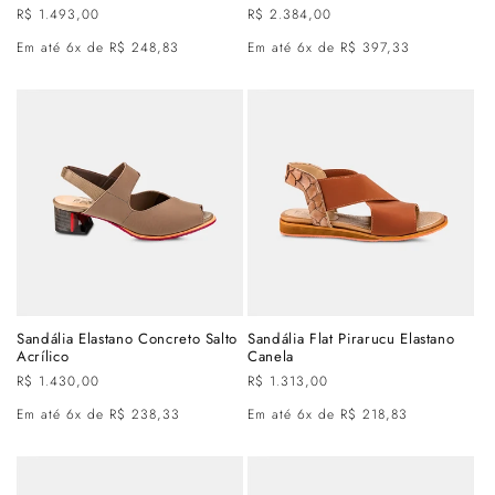
Preço
R$ 1.493,00
Preço
R$ 2.384,00
normal
normal
Em até 6x de R$ 248,83
Em até 6x de R$ 397,33
Sandália Elastano Concreto Salto
Sandália Flat Pirarucu Elastano
Acrílico
Canela
Preço
R$ 1.430,00
Preço
R$ 1.313,00
normal
normal
Em até 6x de R$ 238,33
Em até 6x de R$ 218,83