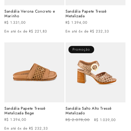
Sandália Verona Concreto e
Sandália Papete Tressê
Marinho
Metalizada
Preço
R$ 1.331,00
Preço
R$ 1.394,00
normal
normal
Em até 6x de R$ 221,83
Em até 6x de R$ 232,33
Promoção
Sandália Papete Tressê
Sandália Salto Alto Tressê
Metalizada Bege
Metalizado
Preço
R$ 1.394,00
Preço
R$ 2.078,00
Preço
R$ 1.039,00
normal
normal
promocional
Em até 6x de R$ 232,33