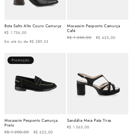
Bota Salto Alto Couro Camurça
Mocassim Pesponto Camurça
Café
Preço
R$ 1.736,00
Preço
R$ 1.250,00
Preço
R$ 625,00
normal
Em até 6x de R$ 289,33
normal
promocional
Promoção
Mocassim Pesponto Camurça
Sandália Meia Pata Tiras
Preto
Preço
R$ 1.565,00
Preço
R$ 1.250,00
Preço
R$ 625,00
normal