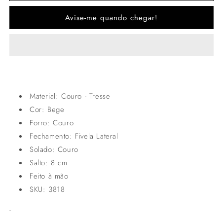
Plataforma
Plataforma
Avise-me quando chegar!
Tressê
Tressê
Bege
Bege
Material: Couro - Tresse
Cor: Bege
Forro: Couro
Fechamento: Fivela Lateral
Solado: Couro
Salto: 8 cm
Feito à mão
SKU: 3818
-