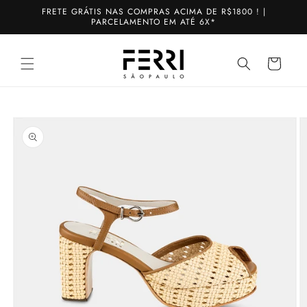
Pular
FRETE GRÁTIS NAS COMPRAS ACIMA DE R$1800 ! |
para o
PARCELAMENTO EM ATÉ 6X*
conteúdo
Carrinho
Pular para
as
informações
do produto