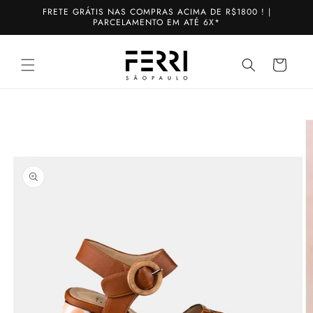
Pular
FRETE GRÁTIS NAS COMPRAS ACIMA DE R$1800 ! |
para o
PARCELAMENTO EM ATÉ 6X*
conteúdo
Carrinho
Pular para
as
informações
do produto