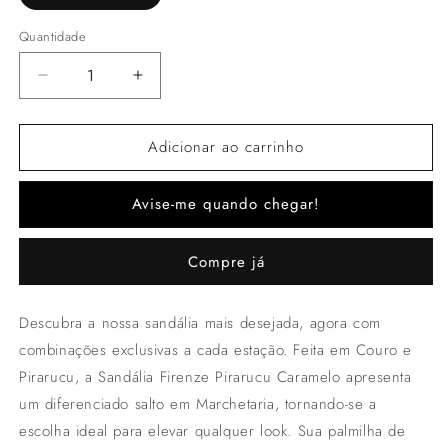
Quantidade
Quantidade
Diminuir
Aumentar
a
a
quantidade
quantidade
Adicionar ao carrinho
de
de
Sandália
Sandália
Salto
Salto
Avise-me quando chegar!
Alto
Alto
Firenze
Firenze
Pirarucu
Pirarucu
Compre já
Descubra a nossa sandália mais desejada, agora com
combinações exclusivas a cada estação. Feita em Couro e
Pirarucu, a Sandália Firenze Pirarucu Caramelo apresenta
um diferenciado salto em Marchetaria, tornando-se a
escolha ideal para elevar qualquer look. Sua palmilha de